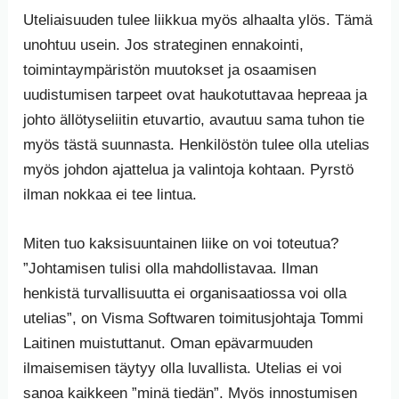
Uteliaisuuden tulee liikkua myös alhaalta ylös. Tämä
unohtuu usein. Jos strateginen ennakointi,
toimintaympäristön muutokset ja osaamisen
uudistumisen tarpeet ovat haukotuttavaa hepreaa ja
johto ällötyseliitin etuvartio, avautuu sama tuhon tie
myös tästä suunnasta. Henkilöstön tulee olla utelias
myös johdon ajattelua ja valintoja kohtaan. Pyrstö
ilman nokkaa ei tee lintua.
Miten tuo kaksisuuntainen liike on voi toteutua?
”Johtamisen tulisi olla mahdollistavaa. Ilman
henkistä turvallisuutta ei organisaatiossa voi olla
utelias”, on Visma Softwaren toimitusjohtaja Tommi
Laitinen muistuttanut. Oman epävarmuuden
ilmaisemisen täytyy olla luvallista. Utelias ei voi
sanoa kaikkeen ”minä tiedän”. Myös innostumisen