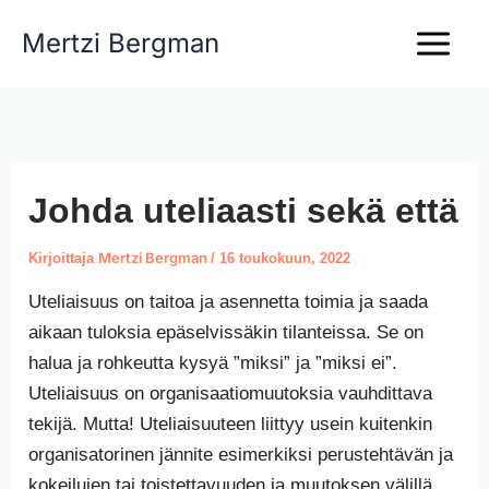
Siirry
Mertzi Bergman
sisältöön
Johda uteliaasti sekä että
Mertzi Bergman
Kirjoittaja
/
16 toukokuun, 2022
Uteliaisuus on taitoa ja asennetta toimia ja saada
aikaan tuloksia epäselvissäkin tilanteissa. Se on
halua ja rohkeutta kysyä ”miksi” ja ”miksi ei”.
Uteliaisuus on organisaatiomuutoksia vauhdittava
tekijä. Mutta! Uteliaisuuteen liittyy usein kuitenkin
organisatorinen jännite esimerkiksi perustehtävän ja
kokeilujen tai toistettavuuden ja muutoksen välillä.