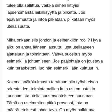
tulee olla sallittua, vaikka siihen liittyisi
lapsenomaista leikillisyyttä ja pilkettä. Jos
epävarmuutta ja intoa pilkataan, pilkataan myös
uteliaisuutta.
Mikä onkaan siis johdon ja esihenkilön rooli? Hyvä
alku on antaa ääneen lausuttu lupa uteliaaseen
ajatteluun ja toimintaan. Vahva suositus myös
esimerkillä johtamiseen. Jos pääjohtaja on joustava
kuin teräsbetoni, luo hän esimerkillään kulttuuriin.
Kokonaisnäkökulmasta tarvitaan niin työyhteisön
rakenteiden, toimintamallien kuin uskomustekin
tuunaamista uteliaisuusmyönteiseen suuntaan.
Tämä on useimmiten pitkä prosessi, jota on
määrätietoisesti johdettava. On myös palkittava