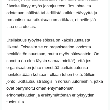
Jännite liittyy myös johtajuuteen. Jos johtajilta
odotetaan isällistä tai äidillistä kaikkitietävyyttä ja
romantisoitua ratkaisuautomatiikkaa, ei heille jää
tilaa olla utelias.
Uteliaisuus työyhteisöissä on kaksisuuntaista
liikettä. Toisaalta se on organisaation johdosta
henkilöstön suuntaan, mutta myös päinvastoin. On
sanottu (ja olen täysin samaa mieltä!), että jos
organisaation johto menettää uteliaisuutensa
henkilöstöään kohtaan, ollaan tuhon tiellä. Silloin
johto lukittautuu strategisiin norsunluutorneihin, jotka
ovat parfymoitu oman ehtymättömän
erinomaisuuden ja erehtymättömän erityisyyden
tuoksuilla.