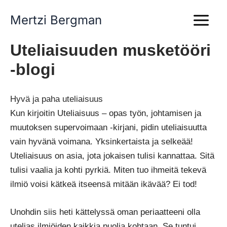
Siirry
Mertzi Bergman
sisältöön
Uteliaisuuden musketööri
-blogi
Hyvä ja paha uteliaisuus
Kun kirjoitin Uteliaisuus – opas työn, johtamisen ja
muutoksen supervoimaan -kirjani, pidin uteliaisuutta
vain hyvänä voimana. Yksinkertaista ja selkeää!
Uteliaisuus on asia, jota jokaisen tulisi kannattaa. Sitä
tulisi vaalia ja kohti pyrkiä. Miten tuo ihmeitä tekevä
ilmiö voisi kätkeä itseensä mitään ikävää? Ei tod!
Unohdin siis heti kättelyssä oman periaatteeni olla
utelias ilmiöiden kaikkia puolia kohtaan. Se tuntui