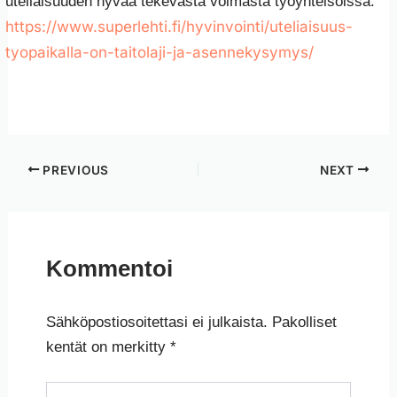
uteliaisuuden hyvää tekevästä voimasta työyhteisöissä:
https://www.superlehti.fi/hyvinvointi/uteliaisuus-
tyopaikalla-on-taitolaji-ja-asennekysymys/
PREVIOUS
NEXT
Kommentoi
Sähköpostiosoitettasi ei julkaista.
Pakolliset
kentät on merkitty
*
Kirjoita