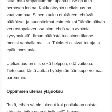
siitä, mitä ympärillämme tapahtuu. Se on kuin
perhosen lentoa. Kakkostyypin uteliaisuus on
vaativampaa. Siihen kuuluu etukäteen tehtävät
päätökset ja suunnitelmat esimerkiksi ”tämän päivän
verkostopalaverissa aion tehdä vain avoimia
kysymyksiä”. Ilman päätöstä tuollainen tilanne
menisi vanhalla mallilla. Tulokset olisivat tuttuja ja
epäkiinnostavia.
Uteliaisuus on siis sekä helppoa, että vaikeaa.
Tietoisuus tästä auttaa hyödyntämään supervoimaa
paremmin.
Oppimisen utelias yläjuoksu
”Iskä, ethän sä ole lukenut kai puoliakaan noista
kirjoista, jotka on sun hyllyssä”, lapseni