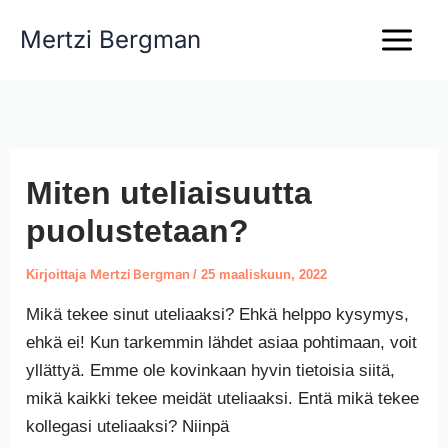
Siirry
Mertzi Bergman
sisältöön
Miten uteliaisuutta
puolustetaan?
Mertzi Bergman
Kirjoittaja
/
25 maaliskuun, 2022
Mikä tekee sinut uteliaaksi? Ehkä helppo kysymys,
ehkä ei! Kun tarkemmin lähdet asiaa pohtimaan, voit
yllättyä. Emme ole kovinkaan hyvin tietoisia siitä,
mikä kaikki tekee meidät uteliaaksi. Entä mikä tekee
kollegasi uteliaaksi? Niinpä