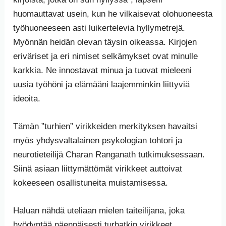
huomauttavat usein, kun he vilkaisevat olohuoneesta
työhuoneeseen asti luikertelevia hyllymetrejä.
Myönnän heidän olevan täysin oikeassa. Kirjojen
eriväriset ja eri nimiset selkämykset ovat minulle
karkkia. Ne innostavat minua ja tuovat mieleeni
uusia työhöni ja elämääni laajemminkin liittyviä
ideoita.
Tämän ”turhien” virikkeiden merkityksen havaitsi
myös yhdysvaltalainen psykologian tohtori ja
neurotieteilijä Charan Ranganath tutkimuksessaan.
Siinä asiaan liittymättömät virikkeet auttoivat
kokeeseen osallistuneita muistamisessa.
Haluan nähdä uteliaan mielen taiteilijana, joka
hyödyntää näennäisesti turhatkin virikkeet