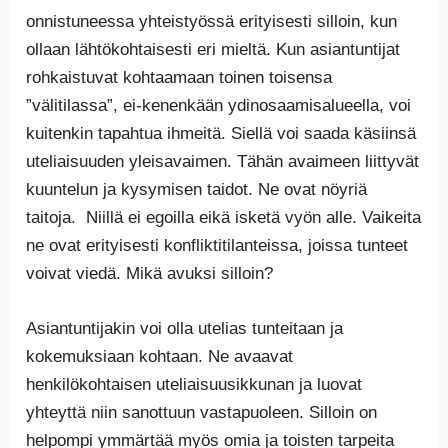
onnistuneessa yhteistyössä erityisesti silloin, kun
ollaan lähtökohtaisesti eri mieltä. Kun asiantuntijat
rohkaistuvat kohtaamaan toinen toisensa
”välitilassa”, ei-kenenkään ydinosaamisalueella, voi
kuitenkin tapahtua ihmeitä. Siellä voi saada käsiinsä
uteliaisuuden yleisavaimen. Tähän avaimeen liittyvät
kuuntelun ja kysymisen taidot. Ne ovat nöyriä
taitoja. Niillä ei egoilla eikä isketä vyön alle. Vaikeita
ne ovat erityisesti konfliktitilanteissa, joissa tunteet
voivat viedä. Mikä avuksi silloin?
Asiantuntijakin voi olla utelias tunteitaan ja
kokemuksiaan kohtaan. Ne avaavat
henkilökohtaisen uteliaisuusikkunan ja luovat
yhteyttä niin sanottuun vastapuoleen. Silloin on
helpompi ymmärtää myös omia ja toisten tarpeita