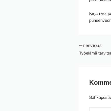
Kirjan voi j
puheenvuoro
PREVIOUS
Komme
Sähköpostios
Kirjoita