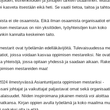
tijoiden, esihenkilöiden ja johtajien tärkein osaaminen. Mutt
i kasveta itsestään eikä heti. Se vaatii tietoa, taitoa ja tahto
ista ei ole osaamista. Eikä ilman osaamista organisaatiot ei
isen mestaruus on niin yksilöiden, työyhteisöjen kuin koko
nkin kannalta keskeinen taito.
estarit ovat työelämän edelläkävijöitä. Tulevaisuudessa m
atiot, joissa voidaan kasvaa oppimisen mestareiksi. Ne ovat
ia yhteisöjä, jossa opitaan yhdessä ja saadaan aikaan. Rak
pimisen mestareiden maa!
024 ilmestyvässä Asiantuntijasta oppimisen mestariksi -
sani johtajat ja vaikuttajat paljastavat omat sekä organisaat
alaisuudet. Niiden inspiroimana jokainen meistä voi aloitta
tkansa. Kirjan oppien avulla työelämä ja koko maailma mu
paikaksi olla ja elää.