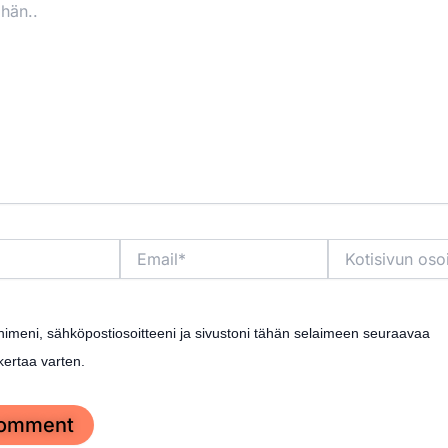
Email*
Kotisivun
osoite
nimeni, sähköpostiosoitteeni ja sivustoni tähän selaimeen seuraavaa
ertaa varten.