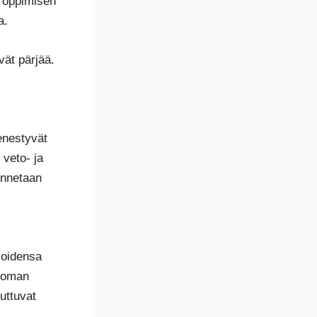
a oppimisen
a.
vät pärjää.
enestyvät
 veto- ja
ennetaan
ioidensa
a oman
uttuvat