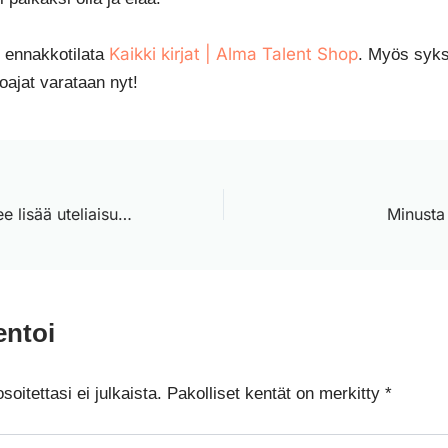
Kaikki kirjat | Alma Talent Shop
o ennakkotilata
. Myös syk
ajat varataan nyt!
Työelämä tarvitsee lisää uteliaisuutta
Minusta 
ntoi
oitettasi ei julkaista.
Pakolliset kentät on merkitty
*