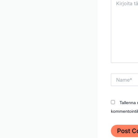
tähän..
Name*
Tallenna 
kommentointik