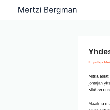
Siirry
Mertzi Bergman
sisältöön
Yhdes
Mer
Kirjoittaja
Mitkä asiat 
johtajan yk
Mitä on uus
Maailma muu