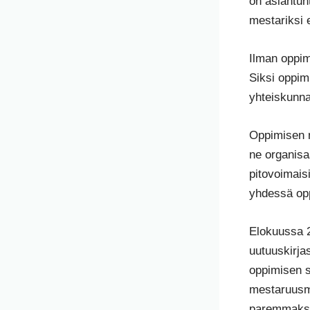
on asiantun
mestariksi e
Ilman oppim
Siksi oppim
yhteiskunna
Oppimisen m
ne organisa
pitovoimais
yhdessä op
Elokuussa 2
uutuuskirjas
oppimisen s
mestaruusma
paremmaksi 