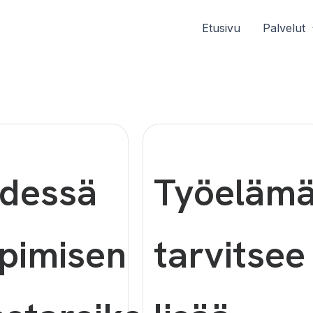
Etusivu
Palvelut
dessä
Työeläm
pimisen
tarvitsee