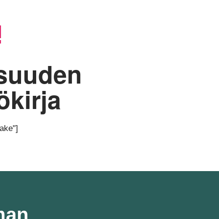
!
isuuden
ökirja
ake"]
man