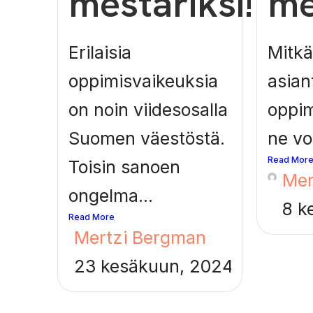
mestariksi!
me
Erilaisia
Mitkä
oppimisvaikeuksia
asian
on noin viidesosalla
oppim
Suomen väestöstä.
ne voi
Read Mor
Toisin sanoen
Mer
ongelma...
8 k
Read More
Mertzi Bergman
23 kesäkuun, 2024