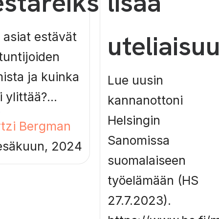
stareiksi!
lisää
uteliaisu
 asiat estävät
tuntijoiden
ista ja kuinka
Lue uusin
 ylittää?...
kannanottoni
e
Helsingin
tzi Bergman
Sanomissa
esäkuun, 2024
suomalaiseen
työelämään (HS
27.7.2023).