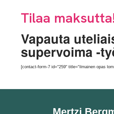
Tilaa maksutta
Vapauta utelia
supervoima -ty
[contact-form-7 id="259" title="ilmainen opas lom
Mertzi Berg