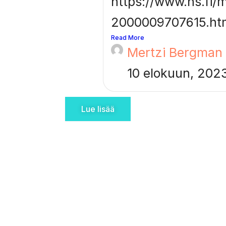
https://www.hs.fi/m
2000009707615.ht
Read More
Mertzi Bergman
10 elokuun, 202
Lue lisää