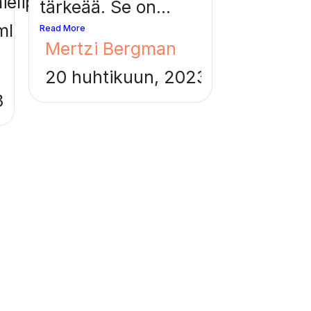
ielipide/art-
tärkeää. Se on...
ml
Read More
Mertzi Bergman
20 huhtikuun, 2023
3