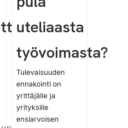
pula
utta
uteliaasta
työvoimasta?
Tulevaisuuden
ennakointi on
yrittäjälle ja
yrityksille
ensiarvoisen